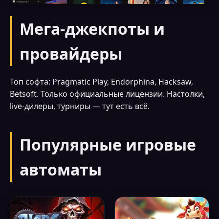
Мега-джекпоты и
провайдеры
Топ софта: Pragmatic Play, Endorphina, Hacksaw,
Betsoft. Только официальные лицензии. Настолки,
live-дилеры, турниры — тут есть всё.
Популярные игровые
автоматы