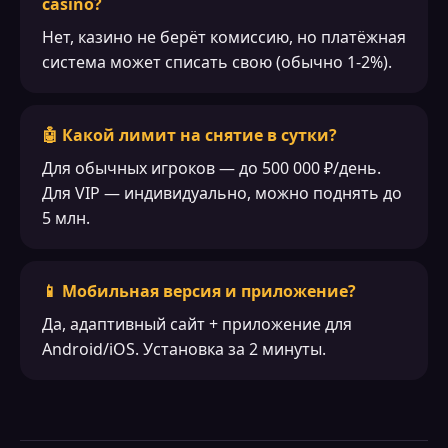
casino?
Нет, казино не берёт комиссию, но платёжная
система может списать свою (обычно 1-2%).
🤖 Какой лимит на снятие в сутки?
Для обычных игроков — до 500 000 ₽/день.
Для VIP — индивидуально, можно поднять до
5 млн.
📱 Мобильная версия и приложение?
Да, адаптивный сайт + приложение для
Android/iOS. Установка за 2 минуты.