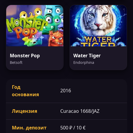
Monster Pop
Water Tiger
Betsoft
Endorphina
Год
2016
основания
Лицензия
Curacao 1668/JAZ
Мин. депозит
500 ₽ / 10 €