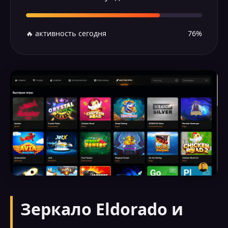
🔥 активность сегодня
76%
Зеркало Eldorado и